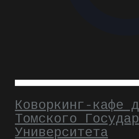
Коворкинг-кафе д
Томского Государ
Университета